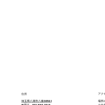
アク
住所
埼玉県八潮市八條3050-1
場所
​IP電話 050-1580-0949
※住