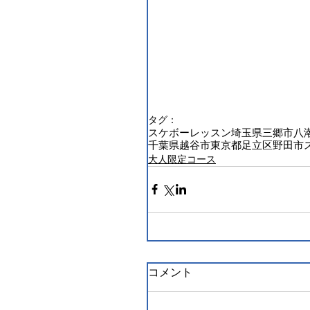
タグ：
スケボーレッスン
埼玉県
三郷市
八
千葉県
越谷市
東京都
足立区
野田市
大人限定コース
コメント