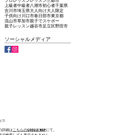
プロレッスン
レッスン
三郷市
上級者
中級者
八潮市
初心者
千葉県
吉川市
埼玉県
大人向け
大人限定
子供向け
川口市
春日部市
東京都
流山市
草加市
親子でスケボー
親子レッスン
越谷市
足立区
野田市
ソーシャルメディア
セス
の詳細は
こちらのGOOGLE MAP
にて。
所で検索しても表示されません。