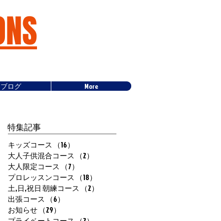
ONS
ブログ
More
特集記事
キッズコース
（16）
16件の記事
大人子供混合コース
（2）
2件の記事
大人限定コース
（7）
7件の記事
プロレッスンコース
（18）
18件の記事
土,日,祝日 朝練コース
（2）
2件の記事
出張コース
（6）
6件の記事
お知らせ
（29）
29件の記事
プライベートコース
（2）
2件の記事