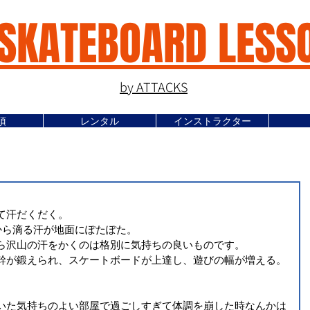
SKATEBOARD LESS
by ATTACKS
項
レンタル
インストラクター
て汗だくだく。
から滴る汗が地面にぽたぽた。
ら沢山の汗をかくのは格別に気持ちの良いものです。
幹が鍛えられ、スケートボードが上達し、遊びの幅が増える。
いた気持ちのよい部屋で過ごしすぎて体調を崩した時なんかは