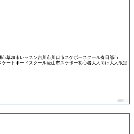
潮市
草加市
レッスン
吉川市
川口市
スケボースクール
春日部市
スケートボード
スクール
流山市
スケボー
初心者
大人向け
大人限定