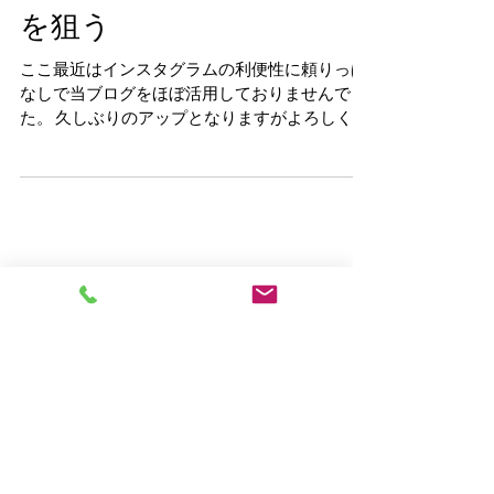
オリンピックで金メダル
を狙う
ここ最近はインスタグラムの利便性に頼りっぱ
なしで当ブログをほぼ活用しておりませんでし
た。 久しぶりのアップとなりますがよろしくお
願いいたします。 いよいよ東京オリンピックが
開幕し、スケートボードが競技として初登場し
ますね。...
カテゴリー
キッズコース
（16）
16件の記事
大人子供混合コース
（2）
2件の記事
大人限定コース
（7）
7件の記事
プロレッスンコース
（18）
18件の記事
土,日,祝日 朝練コース
（2）
2件の記事
出張コース
（6）
6件の記事