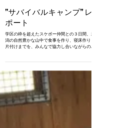
”サバイバルキャンプ” レ
ポート
学区の枠を超えたスケボー仲間との３日間、新
潟の自然豊かな山中で食事を作り、寝床作り～
片付けまでを、みんなで協力し合いながらのサ
バイブ。そして、水遊び、火遊び、陶芸、坂下
り、虫取り、飛込み等、