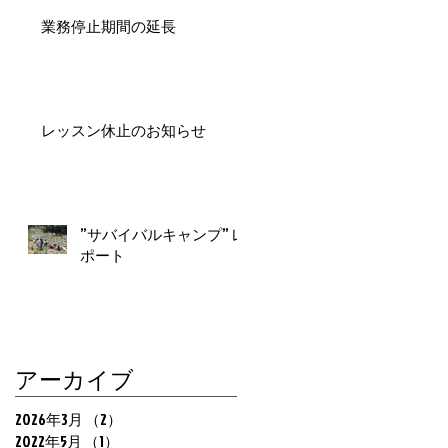
業務停止期間の延長
ま
レッスン休止のお知らせ
の
承
”サバイバルキャンプ” レ
ポート
制
が
アーカイブ
よ
り
2026年3月
（2）
2件の記事
た
2022年5月
（1）
1件の記事