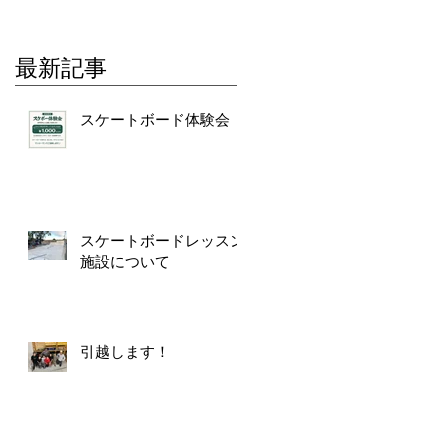
最新記事
スケートボード体験会
て
達
普
スケートボードレッスン
た
施設について
引越します！
た
し