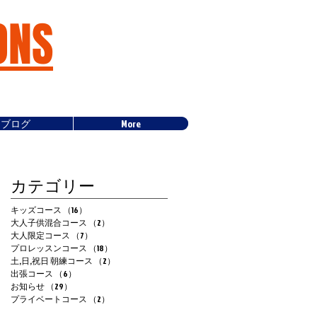
ONS
ブログ
More
カテゴリー
キッズコース
（16）
16件の記事
大人子供混合コース
（2）
2件の記事
大人限定コース
（7）
7件の記事
プロレッスンコース
（18）
18件の記事
い
土,日,祝日 朝練コース
（2）
2件の記事
出張コース
（6）
6件の記事
曜
お知らせ
（29）
29件の記事
。
プライベートコース
（2）
2件の記事