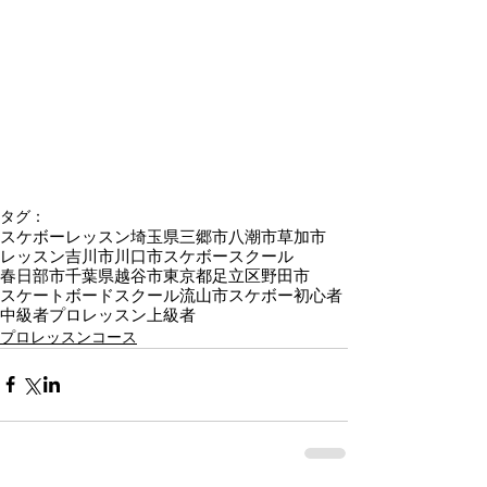
タグ：
スケボーレッスン
埼玉県
三郷市
八潮市
草加市
レッスン
吉川市
川口市
スケボースクール
春日部市
千葉県
越谷市
東京都
足立区
野田市
スケートボード
スクール
流山市
スケボー
初心者
中級者
プロレッスン
上級者
プロレッスンコース