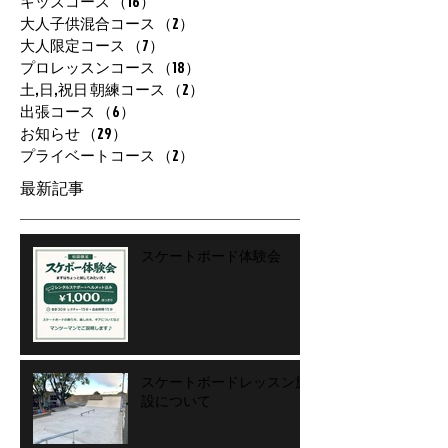
キッズコース
（16）
16件の記事
大人子供混合コース
（2）
2件の記事
大人限定コース
（7）
7件の記事
プロレッスンコース
（18）
18件の記事
土,日,祝日 朝練コース
（2）
2件の記事
出張コース
（6）
6件の記事
お知らせ
（29）
29件の記事
プライベートコース
（2）
2件の記事
最新記事
スケートボード体験会
スケートボードレッスン施
設について